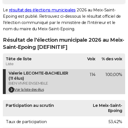
City break
Voyage de noces
Climat
Destinations
Voyage nature
Forum
+
PHOTO
Le
résultat des élections municipales
2026 au Meix-Saint-
Epoing est publié. Retrouvez ci-dessous le résultat officiel de
GUIDES D'ACHAT
l'élection communiqué par le ministère de l'Intérieur et le
nom du maire du Meix-Saint-Epoing.
BONS PLANS
Résultat de l'élection municipale 2026 au Meix-
CARTE DE VOEUX
Saint-Epoing [DEFINITIF]
Carte Bonne année
Carte Pâques
Carte de Noël
Carte Saint-Valentin
Carte d'anniversaire
DICTIONNAIRE
Tête de liste
Voix
% des voix
Biographies
Expressions
Dictionnaire
Citations
Proverbes
Liste
PROGRAMME TV
Valerie LECOMTE-BACHELIER
114
100,00%
COPAINS D'AVANT
(11 élus)
BIEN VIVRE ENSEMBLE
Se connecter
Collèges
Universités
Service militaire
S'inscrire
Lycées
Primaires
Entreprises
Avis de recherche
AVIS DE DÉCÈS
Voir la liste des élus
FORUM
Participation au scrutin
Le Meix-Saint-
Lifestyle
Sport
Television
Cinema
Bricolage
Culture
Auto
Voyage
Epoing
Taux de participation
53,42%