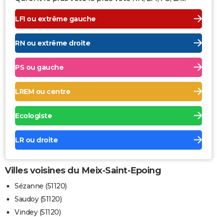
LFI ou extrême gauche
RN ou extrême droite
PS ou gauche
LREM ou centre
Ecologiste
LR ou droite
Villes voisines du Meix-Saint-Epoing
Sézanne (51120)
Saudoy (51120)
Vindey (51120)