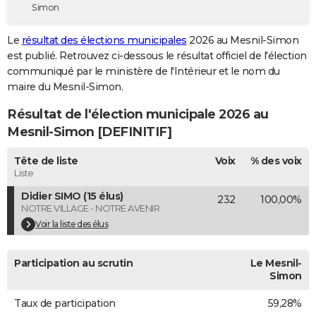
Simon
City break
Voyage de noces
Climat
Destinations
Voyage nature
Forum
+
PHOTO
Le
résultat des élections municipales
2026 au Mesnil-Simon
GUIDES D'ACHAT
est publié. Retrouvez ci-dessous le résultat officiel de l'élection
communiqué par le ministère de l'Intérieur et le nom du
BONS PLANS
maire du Mesnil-Simon.
CARTE DE VOEUX
Résultat de l'élection municipale 2026 au
Carte Bonne année
Carte Pâques
Carte de Noël
Carte Saint-Valentin
Carte d'anniversaire
Mesnil-Simon [DEFINITIF]
DICTIONNAIRE
Biographies
Expressions
Dictionnaire
Citations
Proverbes
Tête de liste
Voix
% des voix
PROGRAMME TV
Liste
COPAINS D'AVANT
Didier SIMO (15 élus)
232
100,00%
NOTRE VILLAGE - NOTRE AVENIR
Se connecter
Collèges
Universités
Service militaire
S'inscrire
Lycées
Primaires
Entreprises
Avis de recherche
AVIS DE DÉCÈS
Voir la liste des élus
FORUM
Participation au scrutin
Le Mesnil-
Lifestyle
Sport
Television
Cinema
Bricolage
Culture
Auto
Voyage
Simon
Taux de participation
59,28%