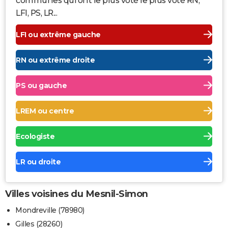
communes qui ont le plus voté le plus voté RN,
LFI, PS, LR...
LFI ou extrême gauche
RN ou extrême droite
PS ou gauche
LREM ou centre
Ecologiste
LR ou droite
Villes voisines du Mesnil-Simon
Mondreville (78980)
Gilles (28260)