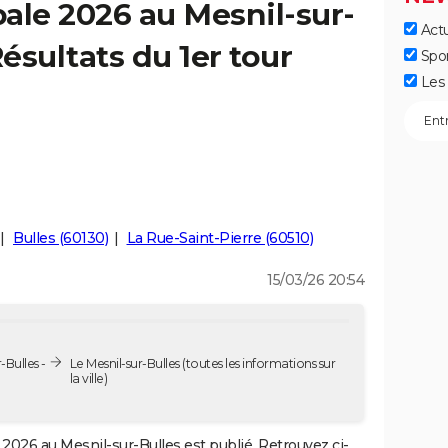
ale 2026 au Mesnil-sur-
Actu
Résultats du 1er tour
Spo
Les 
Bulles (60130)
La Rue-Saint-Pierre (60510)
15/03/26 20:54
-Bulles -
Le Mesnil-sur-Bulles
(toutes les informations sur
la ville)
2026 au Mesnil-sur-Bulles est publié. Retrouvez ci-