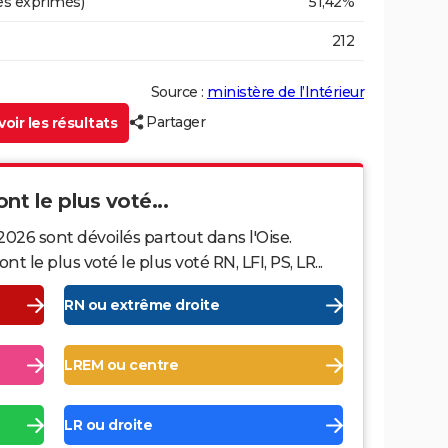
es exprimés)
51,42%
212
Source :
ministère de l’Intérieur
Partager
oir les résultats
ont le plus voté...
2026 sont dévoilés partout dans l'Oise.
le plus voté le plus voté RN, LFI, PS, LR...
RN ou extrême droite
LREM ou centre
LR ou droite