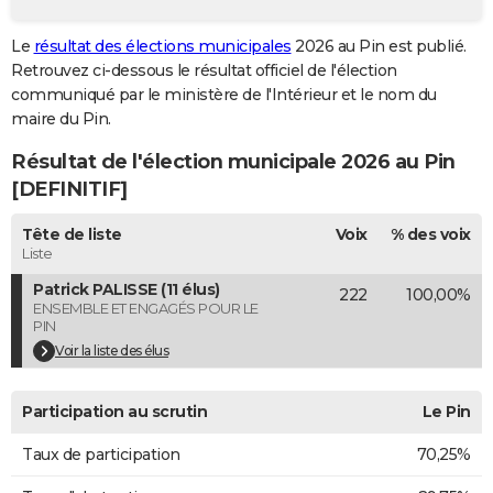
City break
Voyage de noces
Climat
Destinations
Voyage nature
Forum
+
PHOTO
Le
résultat des élections municipales
2026 au Pin est publié.
Retrouvez ci-dessous le résultat officiel de l'élection
GUIDES D'ACHAT
communiqué par le ministère de l'Intérieur et le nom du
BONS PLANS
maire du Pin.
Résultat de l'élection municipale 2026 au Pin
CARTE DE VOEUX
[DEFINITIF]
Carte Bonne année
Carte Pâques
Carte de Noël
Carte Saint-Valentin
Carte d'anniversaire
DICTIONNAIRE
Tête de liste
Voix
% des voix
Biographies
Expressions
Dictionnaire
Citations
Proverbes
PROGRAMME TV
Liste
Patrick PALISSE (11 élus)
222
100,00%
COPAINS D'AVANT
ENSEMBLE ET ENGAGÉS POUR LE
PIN
Se connecter
Collèges
Universités
Service militaire
S'inscrire
Lycées
Primaires
Entreprises
Avis de recherche
AVIS DE DÉCÈS
Voir la liste des élus
FORUM
Participation au scrutin
Le Pin
Lifestyle
Sport
Television
Cinema
Bricolage
Culture
Auto
Voyage
Taux de participation
70,25%