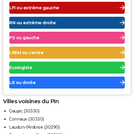
LFI ou extrême gauche
RN ou extrême droite
PS ou gauche
LREM ou centre
Ecologiste
LR ou droite
Villes voisines du Pin
Gaujac (30330)
Connaux (30330)
Laudun-l'Ardoise (30290)