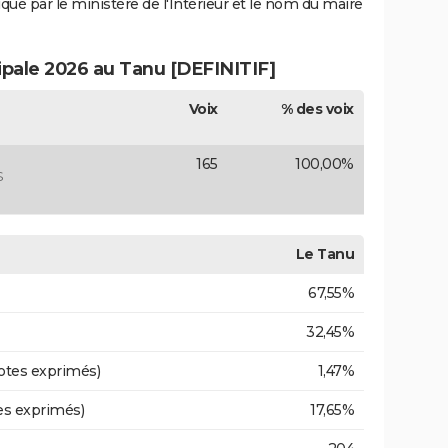
iqué par le ministère de l'Intérieur et le nom du maire
cipale 2026 au Tanu [DEFINITIF]
Voix
% des voix
165
100,00%
S
Le Tanu
67,55%
32,45%
otes exprimés)
1,47%
es exprimés)
17,65%