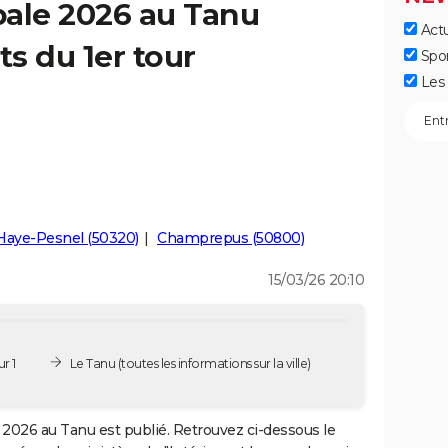
pale 2026 au Tanu
Actu
ts du 1er tour
Spo
Les 
Haye-Pesnel (50320)
Champrepus (50800)
15/03/26 20:10
r 1
Le Tanu
(toutes les informations sur la ville)
2026 au Tanu est publié. Retrouvez ci-dessous le