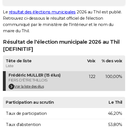
City break
Voyage de noces
Climat
Destinations
Voyage nature
Forum
+
PHOTO
Le
résultat des élections municipales
2026 au Thil est publié.
Retrouvez ci-dessous le résultat officiel de l'élection
GUIDES D'ACHAT
communiqué par le ministère de l'Intérieur et le nom du
BONS PLANS
maire du Thil.
Résultat de l'élection municipale 2026 au Thil
CARTE DE VOEUX
[DEFINITIF]
Carte Bonne année
Carte Pâques
Carte de Noël
Carte Saint-Valentin
Carte d'anniversaire
DICTIONNAIRE
Tête de liste
Voix
% des voix
Biographies
Expressions
Dictionnaire
Citations
Proverbes
PROGRAMME TV
Liste
Frédéric MULLER (15 élus)
122
100,00%
COPAINS D'AVANT
FIERS D'ÊTRE THILLOIS
Se connecter
Collèges
Universités
Service militaire
S'inscrire
Lycées
Primaires
Entreprises
Avis de recherche
Voir la liste des élus
AVIS DE DÉCÈS
FORUM
Participation au scrutin
Le Thil
Lifestyle
Sport
Television
Cinema
Bricolage
Culture
Auto
Voyage
Taux de participation
46,20%
Taux d'abstention
53,80%