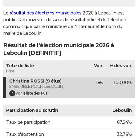
City break
Voyage de noces
Climat
Destinations
Voyage nature
Forum
+
PHOTO
Le
résultat des élections municipales
2026 à Leboulin est
publié. Retrouvez ci-dessous le résultat officiel de l'élection
GUIDES D'ACHAT
communiqué par le ministère de l'Intérieur et le nom du
BONS PLANS
maire de Leboulin.
Résultat de l'élection municipale 2026 à
CARTE DE VOEUX
Leboulin [DEFINITIF]
Carte Bonne année
Carte Pâques
Carte de Noël
Carte Saint-Valentin
Carte d'anniversaire
DICTIONNAIRE
Tête de liste
Voix
% des voix
Biographies
Expressions
Dictionnaire
Citations
Proverbes
PROGRAMME TV
Liste
Christine ROSSI (9 élus)
186
100,00%
COPAINS D'AVANT
ENSEMBLE POUR LEBOULIN
Se connecter
Collèges
Universités
Service militaire
S'inscrire
Lycées
Primaires
Entreprises
Avis de recherche
Voir la liste des élus
AVIS DE DÉCÈS
FORUM
Participation au scrutin
Leboulin
Lifestyle
Sport
Television
Cinema
Bricolage
Culture
Auto
Voyage
Taux de participation
67,24%
Taux d'abstention
32,76%