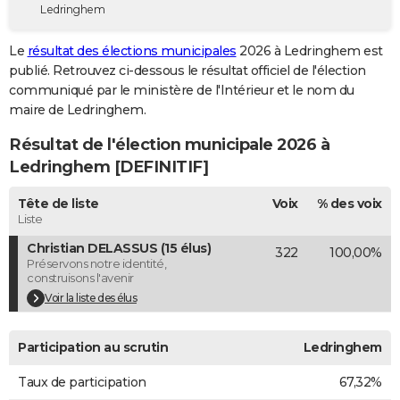
Ledringhem
City break
Voyage de noces
Climat
Destinations
Voyage nature
Forum
+
PHOTO
Le
résultat des élections municipales
2026 à Ledringhem est
GUIDES D'ACHAT
publié. Retrouvez ci-dessous le résultat officiel de l'élection
communiqué par le ministère de l'Intérieur et le nom du
BONS PLANS
maire de Ledringhem.
CARTE DE VOEUX
Résultat de l'élection municipale 2026 à
Carte Bonne année
Carte Pâques
Carte de Noël
Carte Saint-Valentin
Carte d'anniversaire
Ledringhem [DEFINITIF]
DICTIONNAIRE
Biographies
Expressions
Dictionnaire
Citations
Proverbes
Tête de liste
Voix
% des voix
PROGRAMME TV
Liste
COPAINS D'AVANT
Christian DELASSUS (15 élus)
322
100,00%
Préservons notre identité,
Se connecter
Collèges
Universités
Service militaire
S'inscrire
Lycées
Primaires
Entreprises
Avis de recherche
AVIS DE DÉCÈS
construisons l'avenir
Voir la liste des élus
FORUM
Lifestyle
Sport
Television
Cinema
Bricolage
Culture
Auto
Voyage
Participation au scrutin
Ledringhem
Taux de participation
67,32%