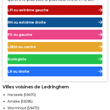
LFI ou extrême gauche
RN ou extrême droite
PS ou gauche
LREM ou centre
Ecologiste
LR ou droite
Villes voisines de Ledringhem
Herzeele (59470)
Arnèke (59285)
Wormhout (59470)