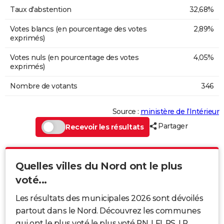
Taux d'abstention
32,68%
Votes blancs (en pourcentage des votes
2,89%
exprimés)
Votes nuls (en pourcentage des votes
4,05%
exprimés)
Nombre de votants
346
Source :
ministère de l’Intérieur
Partager
Recevoir les résultats
Quelles villes du Nord ont le plus
voté...
Les résultats des municipales 2026 sont dévoilés
partout dans le Nord. Découvrez les communes
qui ont le plus voté le plus voté RN, LFI, PS, LR...