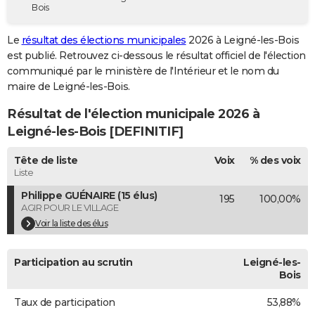
Bois
City break
Voyage de noces
Climat
Destinations
Voyage nature
Forum
+
PHOTO
Le
résultat des élections municipales
2026 à Leigné-les-Bois
GUIDES D'ACHAT
est publié. Retrouvez ci-dessous le résultat officiel de l'élection
communiqué par le ministère de l'Intérieur et le nom du
BONS PLANS
maire de Leigné-les-Bois.
CARTE DE VOEUX
Résultat de l'élection municipale 2026 à
Carte Bonne année
Carte Pâques
Carte de Noël
Carte Saint-Valentin
Carte d'anniversaire
Leigné-les-Bois [DEFINITIF]
DICTIONNAIRE
Biographies
Expressions
Dictionnaire
Citations
Proverbes
Tête de liste
Voix
% des voix
PROGRAMME TV
Liste
COPAINS D'AVANT
Philippe GUÉNAIRE (15 élus)
195
100,00%
AGIR POUR LE VILLAGE
Se connecter
Collèges
Universités
Service militaire
S'inscrire
Lycées
Primaires
Entreprises
Avis de recherche
AVIS DE DÉCÈS
Voir la liste des élus
FORUM
Participation au scrutin
Leigné-les-
Lifestyle
Sport
Television
Cinema
Bricolage
Culture
Auto
Voyage
Bois
Taux de participation
53,88%