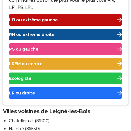
communes qui ont le plus voté le plus voté RN,
LFI, PS, LR...
LFI ou extrême gauche
RN ou extrême droite
PS ou gauche
LREM ou centre
Ecologiste
LR ou droite
Villes voisines de Leigné-les-Bois
Châtellerault (86100)
Naintré (86530)