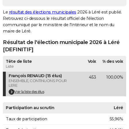
City break
Voyage de noces
Climat
Destinations
Voyage nature
Forum
+
PHOTO
Le
résultat des élections municipales
2026 à Léré est publié.
Retrouvez ci-dessous le résultat officiel de l'élection
GUIDES D'ACHAT
communiqué par le ministère de l'Intérieur et le nom du
BONS PLANS
maire de Léré.
Résultat de l'élection municipale 2026 à Léré
CARTE DE VOEUX
[DEFINITIF]
Carte Bonne année
Carte Pâques
Carte de Noël
Carte Saint-Valentin
Carte d'anniversaire
DICTIONNAIRE
Tête de liste
Voix
% des voix
Biographies
Expressions
Dictionnaire
Citations
Proverbes
PROGRAMME TV
Liste
François RENAUD (15 élus)
453
100,00%
COPAINS D'AVANT
ENSEMBLE, CONTINUONS POUR
LERE
Se connecter
Collèges
Universités
Service militaire
S'inscrire
Lycées
Primaires
Entreprises
Avis de recherche
AVIS DE DÉCÈS
Voir la liste des élus
FORUM
Participation au scrutin
Léré
Lifestyle
Sport
Television
Cinema
Bricolage
Culture
Auto
Voyage
Taux de participation
55,96%