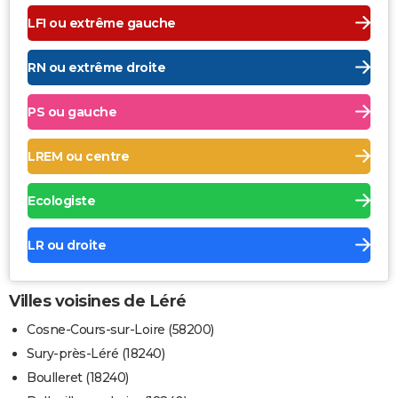
LFI ou extrême gauche
RN ou extrême droite
PS ou gauche
LREM ou centre
Ecologiste
LR ou droite
Villes voisines de Léré
Cosne-Cours-sur-Loire (58200)
Sury-près-Léré (18240)
Boulleret (18240)