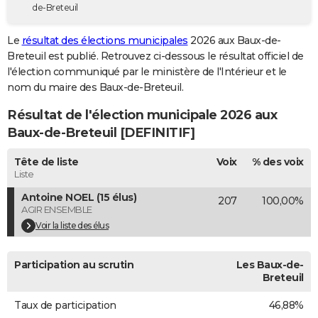
de-Breteuil
City break
Voyage de noces
Climat
Destinations
Voyage nature
Forum
+
PHOTO
Le
résultat des élections municipales
2026 aux Baux-de-
GUIDES D'ACHAT
Breteuil est publié. Retrouvez ci-dessous le résultat officiel de
l'élection communiqué par le ministère de l'Intérieur et le
BONS PLANS
nom du maire des Baux-de-Breteuil.
CARTE DE VOEUX
Résultat de l'élection municipale 2026 aux
Carte Bonne année
Carte Pâques
Carte de Noël
Carte Saint-Valentin
Carte d'anniversaire
Baux-de-Breteuil [DEFINITIF]
DICTIONNAIRE
Biographies
Expressions
Dictionnaire
Citations
Proverbes
Tête de liste
Voix
% des voix
PROGRAMME TV
Liste
COPAINS D'AVANT
Antoine NOEL (15 élus)
207
100,00%
AGIR ENSEMBLE
Se connecter
Collèges
Universités
Service militaire
S'inscrire
Lycées
Primaires
Entreprises
Avis de recherche
AVIS DE DÉCÈS
Voir la liste des élus
FORUM
Participation au scrutin
Les Baux-de-
Lifestyle
Sport
Television
Cinema
Bricolage
Culture
Auto
Voyage
Breteuil
Taux de participation
46,88%