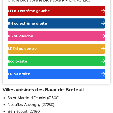
ont le plus voté le plus voté RN, LFI, PS, LR...
LFI ou extrême gauche
RN ou extrême droite
PS ou gauche
LREM ou centre
Ecologiste
LR ou droite
Villes voisines des Baux-de-Breteuil
Saint-Martin-d'Écublei (61300)
Neaufles-Auvergny (27250)
Bémécourt (27160)