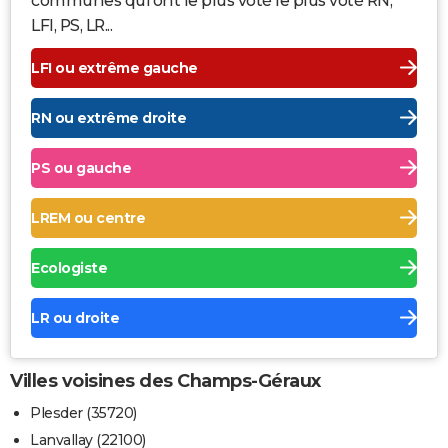
communes qui ont le plus voté le plus voté RN,
LFI, PS, LR...
LFI ou extrême gauche
RN ou extrême droite
PS ou gauche
LREM ou centre
Ecologiste
LR ou droite
Villes voisines des Champs-Géraux
Plesder (35720)
Lanvallay (22100)