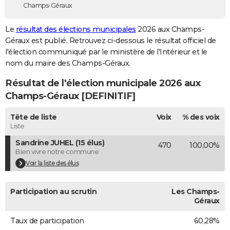
Champs-Géraux
City break
Voyage de noces
Climat
Destinations
Voyage nature
Forum
+
PHOTO
Le
résultat des élections municipales
2026 aux Champs-
GUIDES D'ACHAT
Géraux est publié. Retrouvez ci-dessous le résultat officiel de
l'élection communiqué par le ministère de l'Intérieur et le
BONS PLANS
nom du maire des Champs-Géraux.
CARTE DE VOEUX
Résultat de l'élection municipale 2026 aux
Carte Bonne année
Carte Pâques
Carte de Noël
Carte Saint-Valentin
Carte d'anniversaire
Champs-Géraux [DEFINITIF]
DICTIONNAIRE
Biographies
Expressions
Dictionnaire
Citations
Proverbes
Tête de liste
Voix
% des voix
PROGRAMME TV
Liste
COPAINS D'AVANT
Sandrine JUHEL (15 élus)
470
100,00%
Bien vivre notre commune
Se connecter
Collèges
Universités
Service militaire
S'inscrire
Lycées
Primaires
Entreprises
Avis de recherche
AVIS DE DÉCÈS
Voir la liste des élus
FORUM
Participation au scrutin
Les Champs-
Lifestyle
Sport
Television
Cinema
Bricolage
Culture
Auto
Voyage
Géraux
Taux de participation
60,28%