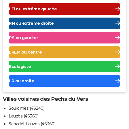
LFI ou extrême gauche
RN ou extrême droite
PS ou gauche
LREM ou centre
Ecologiste
LR ou droite
Villes voisines des Pechs du Vers
Soulomès (46240)
Lauzès (46360)
Sabadel-Lauzès (46360)