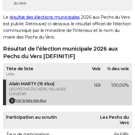
du Vers
City break
Voyage de noces
Climat
Destinations
Voyage nature
Forum
+
PHOTO
Le
résultat des élections municipales
2026 aux Pechs du Vers
GUIDES D'ACHAT
est publié. Retrouvez ci-dessous le résultat officiel de l'élection
communiqué par le ministère de l'Intérieur et le nom du
BONS PLANS
maire des Pechs du Vers.
CARTE DE VOEUX
Résultat de l'élection municipale 2026 aux
Carte Bonne année
Carte Pâques
Carte de Noël
Carte Saint-Valentin
Carte d'anniversaire
Pechs du Vers [DEFINITIF]
DICTIONNAIRE
Biographies
Expressions
Dictionnaire
Citations
Proverbes
Tête de liste
Voix
% des voix
PROGRAMME TV
Liste
COPAINS D'AVANT
Alain MARTY (15 élus)
169
100,00%
LES PECHS DU VERS, VILLAGES
Se connecter
Collèges
Universités
Service militaire
S'inscrire
Lycées
Primaires
Entreprises
Avis de recherche
AVIS DE DÉCÈS
D'AVENIR
Voir la liste des élus
FORUM
Lifestyle
Sport
Television
Cinema
Bricolage
Culture
Auto
Voyage
Participation au scrutin
Les Pechs du
Vers
Taux de participation
64,69%