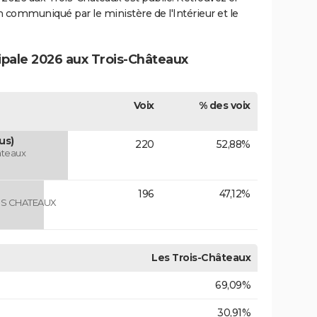
ion communiqué par le ministère de l'Intérieur et le
cipale 2026 aux Trois-Châteaux
Voix
% des voix
us)
220
52,88%
âteaux
196
47,12%
IS CHATEAUX
Les Trois-Châteaux
69,09%
30,91%