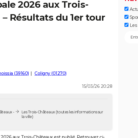
ale 2026 aux Trois-
Actu
– Résultats du 1er tour
Spo
Les 
oissia (39160)
Coligny (01270)
15/03/26 20:28
âteaux -
Les Trois-Châteaux
(toutes les informations sur
la ville)
2026 aux Trois-Châteaux est publié. Retrouvez ci-