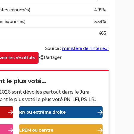
otes exprimés)
4,95%
es exprimés)
5,59%
465
Source :
ministère de l’Intérieur
Partager
oir les résultats
t le plus voté...
2026 sont dévoilés partout dans le Jura.
le plus voté le plus voté RN, LFI, PS, LR...
RN ou extrême droite
LREM ou centre