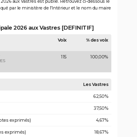
2026 aux Vastres est publié. Retrouvez ci-dessous le
iqué par le ministère de l'Intérieur et le nom du maire
ipale 2026 aux Vastres [DEFINITIF]
Voix
% des voix
115
100,00%
RES
Les Vastres
62,50%
37,50%
otes exprimés)
4,67%
es exprimés)
18,67%