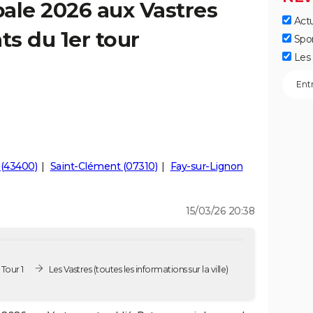
ale 2026 aux Vastres
Actu
ts du 1er tour
Spo
Les 
(43400)
Saint-Clément (07310)
Fay-sur-Lignon
15/03/26 20:38
Tour 1
Les Vastres
(toutes les informations sur la ville)