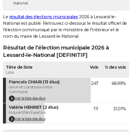
National
City break
Voyage de noces
Climat
Destinations
Voyage nature
Forum
+
PHOTO
Le
résultat des élections municipales
2026 à Lessard-le-
GUIDES D'ACHAT
National est publié. Retrouvez ci-dessous le résultat officiel de
l'élection communiqué par le ministère de l'Intérieur et le
BONS PLANS
nom du maire de Lessard-le-National.
CARTE DE VOEUX
Résultat de l'élection municipale 2026 à
Carte Bonne année
Carte Pâques
Carte de Noël
Carte Saint-Valentin
Carte d'anniversaire
Lessard-le-National [DEFINITIF]
DICTIONNAIRE
Biographies
Expressions
Dictionnaire
Citations
Proverbes
Tête de liste
Voix
% des voix
PROGRAMME TV
Liste
COPAINS D'AVANT
Francois CHIARI (13 élus)
247
68,99%
servir et construire notre
Se connecter
Collèges
Universités
Service militaire
S'inscrire
Lycées
Primaires
Entreprises
Avis de recherche
AVIS DE DÉCÈS
commune
Voir la liste des élus
FORUM
Valérie HENRIET (2 élus)
111
31,01%
Nouvel Elan Essartois
Lifestyle
Sport
Television
Cinema
Bricolage
Culture
Auto
Voyage
Voir la liste des élus