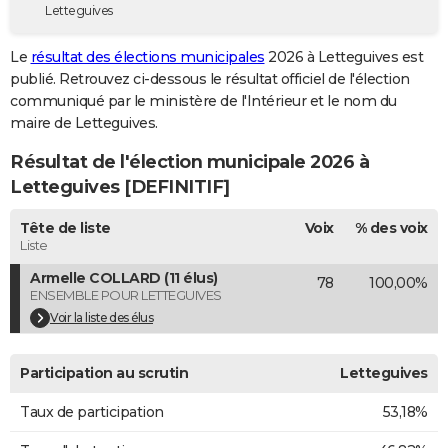
Letteguives
City break
Voyage de noces
Climat
Destinations
Voyage nature
Forum
+
PHOTO
Le
résultat des élections municipales
2026 à Letteguives est
GUIDES D'ACHAT
publié. Retrouvez ci-dessous le résultat officiel de l'élection
communiqué par le ministère de l'Intérieur et le nom du
BONS PLANS
maire de Letteguives.
CARTE DE VOEUX
Résultat de l'élection municipale 2026 à
Carte Bonne année
Carte Pâques
Carte de Noël
Carte Saint-Valentin
Carte d'anniversaire
Letteguives [DEFINITIF]
DICTIONNAIRE
Biographies
Expressions
Dictionnaire
Citations
Proverbes
Tête de liste
Voix
% des voix
PROGRAMME TV
Liste
COPAINS D'AVANT
Armelle COLLARD (11 élus)
78
100,00%
ENSEMBLE POUR LETTEGUIVES
Se connecter
Collèges
Universités
Service militaire
S'inscrire
Lycées
Primaires
Entreprises
Avis de recherche
AVIS DE DÉCÈS
Voir la liste des élus
FORUM
Participation au scrutin
Letteguives
Lifestyle
Sport
Television
Cinema
Bricolage
Culture
Auto
Voyage
Taux de participation
53,18%