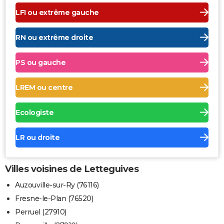
LFI ou extrême gauche
RN ou extrême droite
PS ou gauche
LREM ou centre
Ecologiste
LR ou droite
Villes voisines de Letteguives
Auzouville-sur-Ry (76116)
Fresne-le-Plan (76520)
Perruel (27910)