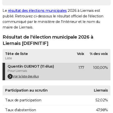
City break
Voyage de noces
Climat
Destinations
Voyage nature
Forum
+
PHOTO
Le
résultat des élections municipales
2026 à Liernais est
publié. Retrouvez ci-dessous le résultat officiel de l'élection
GUIDES D'ACHAT
communiqué par le ministère de l'Intérieur et le nom du
BONS PLANS
maire de Liernais.
Résultat de l'élection municipale 2026 à
CARTE DE VOEUX
Liernais [DEFINITIF]
Carte Bonne année
Carte Pâques
Carte de Noël
Carte Saint-Valentin
Carte d'anniversaire
DICTIONNAIRE
Tête de liste
Voix
% des voix
Biographies
Expressions
Dictionnaire
Citations
Proverbes
PROGRAMME TV
Liste
Quentin GUENOT (11 élus)
177
100,00%
COPAINS D'AVANT
Pour Liernais
Se connecter
Collèges
Universités
Service militaire
S'inscrire
Lycées
Primaires
Entreprises
Avis de recherche
Voir la liste des élus
AVIS DE DÉCÈS
FORUM
Participation au scrutin
Liernais
Lifestyle
Sport
Television
Cinema
Bricolage
Culture
Auto
Voyage
Taux de participation
52,02%
Taux d'abstention
47,98%