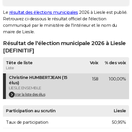
City break
Voyage de noces
Climat
Destinations
Voyage nature
Forum
+
PHOTO
Le
résultat des élections municipales
2026 à Liesle est publié.
Retrouvez ci-dessous le résultat officiel de l'élection
GUIDES D'ACHAT
communiqué par le ministère de l'Intérieur et le nom du
BONS PLANS
maire de Liesle.
Résultat de l'élection municipale 2026 à Liesle
CARTE DE VOEUX
[DEFINITIF]
Carte Bonne année
Carte Pâques
Carte de Noël
Carte Saint-Valentin
Carte d'anniversaire
DICTIONNAIRE
Tête de liste
Voix
% des voix
Biographies
Expressions
Dictionnaire
Citations
Proverbes
PROGRAMME TV
Liste
Christine HUMBERTJEAN (15
158
100,00%
COPAINS D'AVANT
élus)
LIESLE ENSEMBLE
Se connecter
Collèges
Universités
Service militaire
S'inscrire
Lycées
Primaires
Entreprises
Avis de recherche
AVIS DE DÉCÈS
Voir la liste des élus
FORUM
Participation au scrutin
Liesle
Lifestyle
Sport
Television
Cinema
Bricolage
Culture
Auto
Voyage
Taux de participation
50,95%