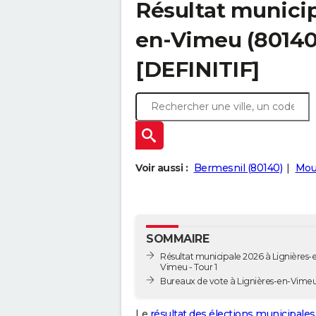
Résultat municip
en-Vimeu (80140)
[DEFINITIF]
Voir aussi :
Bermesnil (80140)
Mouf
SOMMAIRE
Résultat municipale 2026 à Lignières-
Vimeu - Tour 1
Bureaux de vote à Lignières-en-Vime
Le
résultat des élections municipales