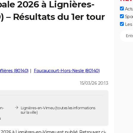
ale 2026 à Lignières-
Actu
 – Résultats du 1er tour
Spo
Les 
lières (80140)
Foucaucourt-Hors-Nesle (80140)
15/03/26 20:13
en-
Lignières-en-Vimeu
(toutes les informations
sur la ville)
u
2026 à Lignières-en-Vimeu est publié. Retrouvez ci-