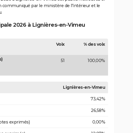
ion communiqué par le ministère de l'Intérieur et le
.
cipale 2026 à Lignières-en-Vimeu
Voix
% des voix
s)
51
100,00%
Lignières-en-Vimeu
73,42%
26,58%
otes exprimés)
0,00%