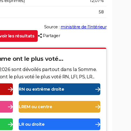
es exprimés)
12,07%
58
Source :
ministère de l’Intérieur
Partager
oir les résultats
mme ont le plus voté...
 2026 sont dévoilés partout dans la Somme.
le plus voté le plus voté RN, LFI, PS, LR...
RN ou extrême droite
LREM ou centre
LR ou droite