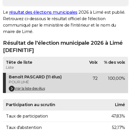
City break
Voyage de noces
Climat
Destinations
Voyage nature
Forum
+
PHOTO
Le
résultat des élections municipales
2026 à Limé est publié.
Retrouvez ci-dessous le résultat officiel de l'élection
GUIDES D'ACHAT
communiqué par le ministère de l'Intérieur et le nom du
BONS PLANS
maire de Limé.
Résultat de l'élection municipale 2026 à Limé
CARTE DE VOEUX
[DEFINITIF]
Carte Bonne année
Carte Pâques
Carte de Noël
Carte Saint-Valentin
Carte d'anniversaire
DICTIONNAIRE
Tête de liste
Voix
% des voix
Biographies
Expressions
Dictionnaire
Citations
Proverbes
PROGRAMME TV
Liste
Benoît PASCARD (11 élus)
72
100,00%
COPAINS D'AVANT
POUR LIMÉ
Se connecter
Collèges
Universités
Service militaire
S'inscrire
Lycées
Primaires
Entreprises
Avis de recherche
Voir la liste des élus
AVIS DE DÉCÈS
FORUM
Participation au scrutin
Limé
Lifestyle
Sport
Television
Cinema
Bricolage
Culture
Auto
Voyage
Taux de participation
47,83%
Taux d'abstention
52,17%