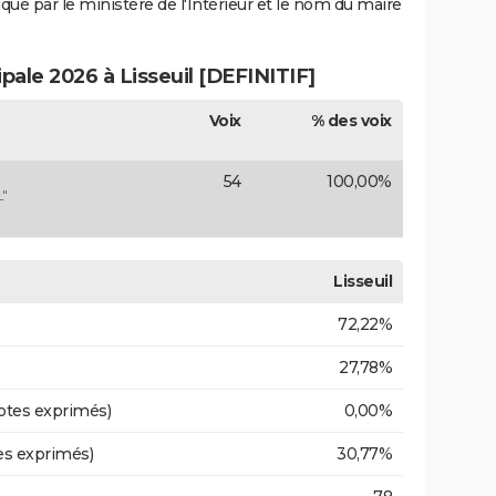
iqué par le ministère de l'Intérieur et le nom du maire
ipale 2026 à Lisseuil [DEFINITIF]
Voix
% des voix
54
100,00%
"
Lisseuil
72,22%
27,78%
otes exprimés)
0,00%
es exprimés)
30,77%