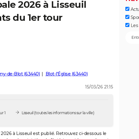
ale 2026 à Lisseuil
Actu
ts du 1er tour
Spo
Les 
my-de-Blot (63440)
Blot-l'Église (63440)
15/03/26 21:15
ur 1
Lisseuil
(toutes les informations sur la ville)
2026 à Lisseuil est publié. Retrouvez ci-dessous le