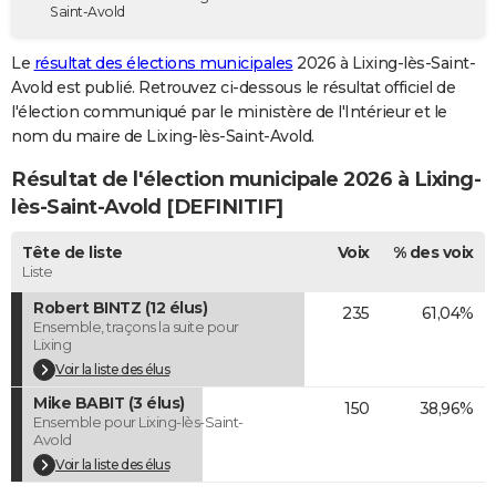
Saint-Avold
City break
Voyage de noces
Climat
Destinations
Voyage nature
Forum
+
PHOTO
Le
résultat des élections municipales
2026 à Lixing-lès-Saint-
GUIDES D'ACHAT
Avold est publié. Retrouvez ci-dessous le résultat officiel de
l'élection communiqué par le ministère de l'Intérieur et le
BONS PLANS
nom du maire de Lixing-lès-Saint-Avold.
CARTE DE VOEUX
Résultat de l'élection municipale 2026 à Lixing-
Carte Bonne année
Carte Pâques
Carte de Noël
Carte Saint-Valentin
Carte d'anniversaire
lès-Saint-Avold [DEFINITIF]
DICTIONNAIRE
Biographies
Expressions
Dictionnaire
Citations
Proverbes
Tête de liste
Voix
% des voix
PROGRAMME TV
Liste
COPAINS D'AVANT
Robert BINTZ (12 élus)
235
61,04%
Ensemble, traçons la suite pour
Se connecter
Collèges
Universités
Service militaire
S'inscrire
Lycées
Primaires
Entreprises
Avis de recherche
AVIS DE DÉCÈS
Lixing
Voir la liste des élus
FORUM
Mike BABIT (3 élus)
150
38,96%
Ensemble pour Lixing-lès-Saint-
Lifestyle
Sport
Television
Cinema
Bricolage
Culture
Auto
Voyage
Avold
Voir la liste des élus