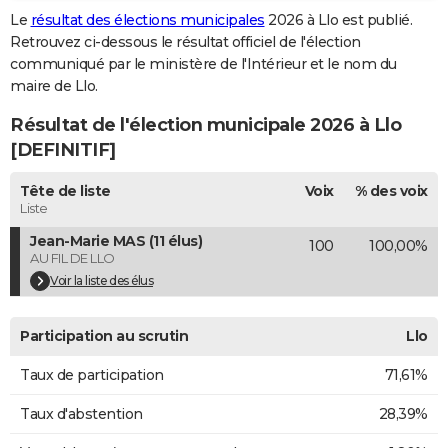
Le
résultat des élections municipales
2026 à Llo est publié.
City break
Voyage de noces
Climat
Destinations
Voyage nature
Forum
+
PHOTO
Retrouvez ci-dessous le résultat officiel de l'élection
communiqué par le ministère de l'Intérieur et le nom du
GUIDES D'ACHAT
maire de Llo.
BONS PLANS
Résultat de l'élection municipale 2026 à Llo
CARTE DE VOEUX
[DEFINITIF]
Carte Bonne année
Carte Pâques
Carte de Noël
Carte Saint-Valentin
Carte d'anniversaire
DICTIONNAIRE
Tête de liste
Voix
% des voix
Liste
Biographies
Expressions
Dictionnaire
Citations
Proverbes
PROGRAMME TV
Jean-Marie MAS (11 élus)
100
100,00%
AU FIL DE LLO
COPAINS D'AVANT
Voir la liste des élus
Se connecter
Collèges
Universités
Service militaire
S'inscrire
Lycées
Primaires
Entreprises
Avis de recherche
AVIS DE DÉCÈS
Participation au scrutin
Llo
FORUM
Taux de participation
71,61%
Lifestyle
Sport
Television
Cinema
Bricolage
Culture
Auto
Voyage
Taux d'abstention
28,39%