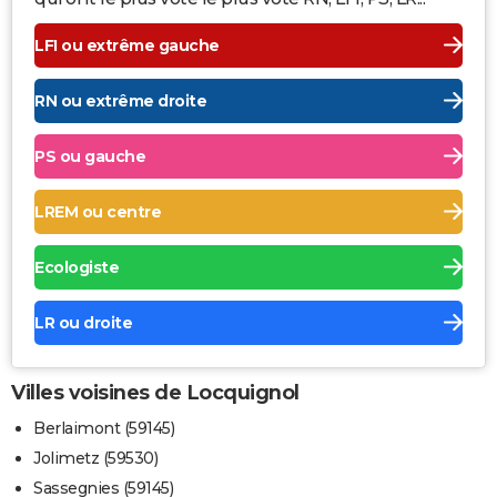
LFI ou extrême gauche
RN ou extrême droite
PS ou gauche
LREM ou centre
Ecologiste
LR ou droite
Villes voisines de Locquignol
Berlaimont (59145)
Jolimetz (59530)
Sassegnies (59145)