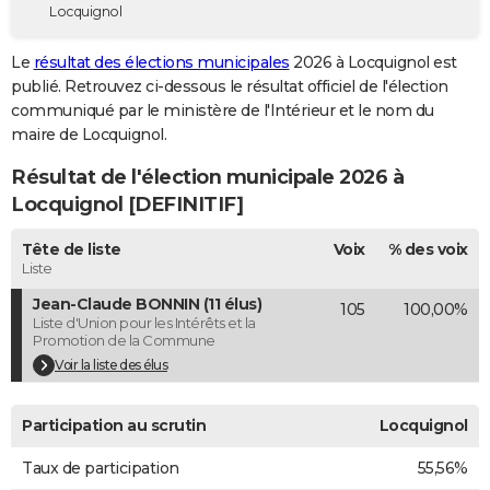
Locquignol
City break
Voyage de noces
Climat
Destinations
Voyage nature
Forum
+
PHOTO
Le
résultat des élections municipales
2026 à Locquignol est
GUIDES D'ACHAT
publié. Retrouvez ci-dessous le résultat officiel de l'élection
communiqué par le ministère de l'Intérieur et le nom du
BONS PLANS
maire de Locquignol.
CARTE DE VOEUX
Résultat de l'élection municipale 2026 à
Carte Bonne année
Carte Pâques
Carte de Noël
Carte Saint-Valentin
Carte d'anniversaire
Locquignol [DEFINITIF]
DICTIONNAIRE
Biographies
Expressions
Dictionnaire
Citations
Proverbes
Tête de liste
Voix
% des voix
PROGRAMME TV
Liste
COPAINS D'AVANT
Jean-Claude BONNIN (11 élus)
105
100,00%
Liste d'Union pour les Intérêts et la
Se connecter
Collèges
Universités
Service militaire
S'inscrire
Lycées
Primaires
Entreprises
Avis de recherche
AVIS DE DÉCÈS
Promotion de la Commune
Voir la liste des élus
FORUM
Lifestyle
Sport
Television
Cinema
Bricolage
Culture
Auto
Voyage
Participation au scrutin
Locquignol
Taux de participation
55,56%