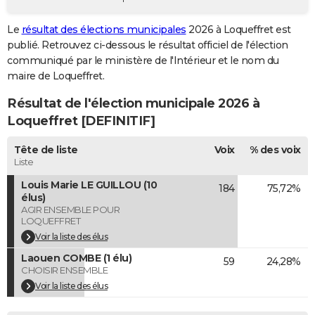
City break
Voyage de noces
Climat
Destinations
Voyage nature
Forum
+
PHOTO
Le
résultat des élections municipales
2026 à Loqueffret est
publié. Retrouvez ci-dessous le résultat officiel de l'élection
GUIDES D'ACHAT
communiqué par le ministère de l'Intérieur et le nom du
BONS PLANS
maire de Loqueffret.
Résultat de l'élection municipale 2026 à
CARTE DE VOEUX
Loqueffret [DEFINITIF]
Carte Bonne année
Carte Pâques
Carte de Noël
Carte Saint-Valentin
Carte d'anniversaire
DICTIONNAIRE
Tête de liste
Voix
% des voix
Biographies
Expressions
Dictionnaire
Citations
Proverbes
PROGRAMME TV
Liste
Louis Marie LE GUILLOU (10
184
75,72%
COPAINS D'AVANT
élus)
AGIR ENSEMBLE POUR
Se connecter
Collèges
Universités
Service militaire
S'inscrire
Lycées
Primaires
Entreprises
Avis de recherche
AVIS DE DÉCÈS
LOQUEFFRET
Voir la liste des élus
FORUM
Laouen COMBE (1 élu)
59
24,28%
CHOISIR ENSEMBLE
Lifestyle
Sport
Television
Cinema
Bricolage
Culture
Auto
Voyage
Voir la liste des élus