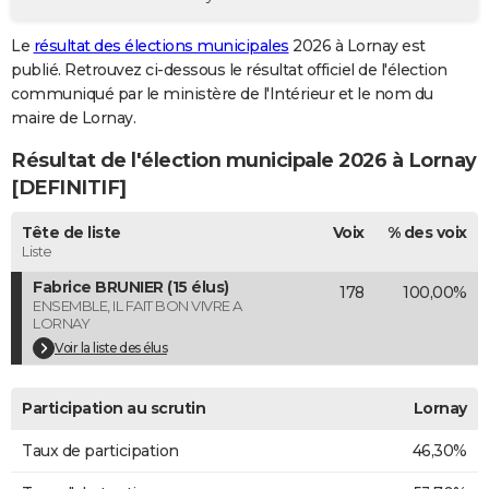
City break
Voyage de noces
Climat
Destinations
Voyage nature
Forum
+
PHOTO
Le
résultat des élections municipales
2026 à Lornay est
publié. Retrouvez ci-dessous le résultat officiel de l'élection
GUIDES D'ACHAT
communiqué par le ministère de l'Intérieur et le nom du
BONS PLANS
maire de Lornay.
Résultat de l'élection municipale 2026 à Lornay
CARTE DE VOEUX
[DEFINITIF]
Carte Bonne année
Carte Pâques
Carte de Noël
Carte Saint-Valentin
Carte d'anniversaire
DICTIONNAIRE
Tête de liste
Voix
% des voix
Biographies
Expressions
Dictionnaire
Citations
Proverbes
PROGRAMME TV
Liste
Fabrice BRUNIER (15 élus)
178
100,00%
COPAINS D'AVANT
ENSEMBLE, IL FAIT BON VIVRE A
LORNAY
Se connecter
Collèges
Universités
Service militaire
S'inscrire
Lycées
Primaires
Entreprises
Avis de recherche
AVIS DE DÉCÈS
Voir la liste des élus
FORUM
Participation au scrutin
Lornay
Lifestyle
Sport
Television
Cinema
Bricolage
Culture
Auto
Voyage
Taux de participation
46,30%