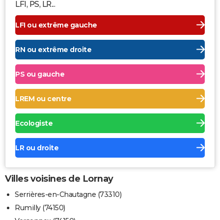
LFI, PS, LR...
LFI ou extrême gauche
RN ou extrême droite
PS ou gauche
LREM ou centre
Ecologiste
LR ou droite
Villes voisines de Lornay
Serrières-en-Chautagne (73310)
Rumilly (74150)