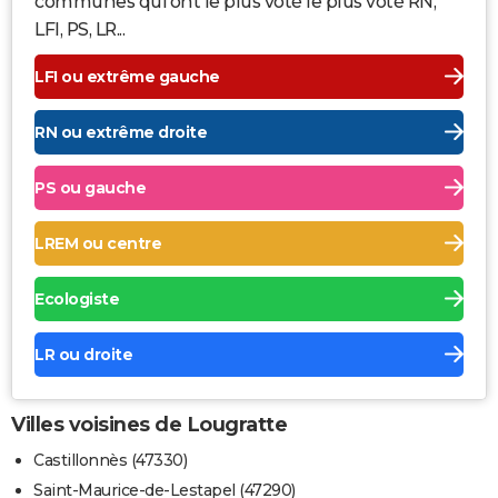
communes qui ont le plus voté le plus voté RN,
LFI, PS, LR...
LFI ou extrême gauche
RN ou extrême droite
PS ou gauche
LREM ou centre
Ecologiste
LR ou droite
Villes voisines de Lougratte
Castillonnès (47330)
Saint-Maurice-de-Lestapel (47290)