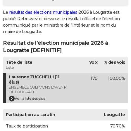
City break
Voyage de noces
Climat
Destinations
Voyage nature
Forum
+
PHOTO
Le
résultat des élections municipales
2026 à Lougratte est
publié. Retrouvez ci-dessous le résultat officiel de l'élection
GUIDES D'ACHAT
communiqué par le ministère de l'Intérieur et le nom du
BONS PLANS
maire de Lougratte.
Résultat de l'élection municipale 2026 à
CARTE DE VOEUX
Lougratte [DEFINITIF]
Carte Bonne année
Carte Pâques
Carte de Noël
Carte Saint-Valentin
Carte d'anniversaire
DICTIONNAIRE
Tête de liste
Voix
% des voix
Biographies
Expressions
Dictionnaire
Citations
Proverbes
PROGRAMME TV
Liste
Laurence ZUCCHELLI (11
170
100,00%
COPAINS D'AVANT
élus)
ENSEMBLE CULTIVONS L'AVENIR
Se connecter
Collèges
Universités
Service militaire
S'inscrire
Lycées
Primaires
Entreprises
Avis de recherche
AVIS DE DÉCÈS
DE LOUGRATTE
Voir la liste des élus
FORUM
Lifestyle
Sport
Television
Cinema
Bricolage
Culture
Auto
Voyage
Participation au scrutin
Lougratte
Taux de participation
70,70%