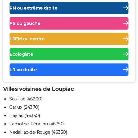
RN ou extrême droite
PS ou gauche
LREM ou centre
Ecologiste
LR ou droite
Villes voisines de Loupiac
Souillac (46200)
Carlux (24370)
Payrac (46350)
Lamothe-Fénelon (46350)
Nadaillac-de-Rouge (46350)