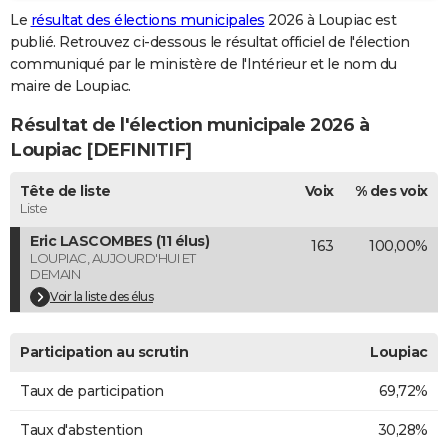
Le
résultat des élections municipales
2026 à Loupiac est
City break
Voyage de noces
Climat
Destinations
Voyage nature
Forum
+
PHOTO
publié. Retrouvez ci-dessous le résultat officiel de l'élection
communiqué par le ministère de l'Intérieur et le nom du
GUIDES D'ACHAT
maire de Loupiac.
BONS PLANS
Résultat de l'élection municipale 2026 à
CARTE DE VOEUX
Loupiac [DEFINITIF]
Carte Bonne année
Carte Pâques
Carte de Noël
Carte Saint-Valentin
Carte d'anniversaire
DICTIONNAIRE
Tête de liste
Voix
% des voix
Liste
Biographies
Expressions
Dictionnaire
Citations
Proverbes
PROGRAMME TV
Eric LASCOMBES (11 élus)
163
100,00%
LOUPIAC, AUJOURD'HUI ET
COPAINS D'AVANT
DEMAIN
Voir la liste des élus
Se connecter
Collèges
Universités
Service militaire
S'inscrire
Lycées
Primaires
Entreprises
Avis de recherche
AVIS DE DÉCÈS
FORUM
Participation au scrutin
Loupiac
Lifestyle
Sport
Television
Cinema
Bricolage
Culture
Auto
Voyage
Taux de participation
69,72%
Taux d'abstention
30,28%