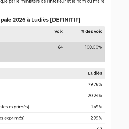
iqué par le ministère de l'Intérieur et le nom du maire
ipale 2026 à Ludiès [DEFINITIF]
Voix
% des voix
64
100,00%
Ludiès
79,76%
20,24%
otes exprimés)
1,49%
es exprimés)
2,99%