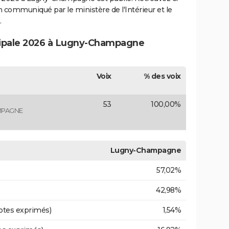
ion communiqué par le ministère de l'Intérieur et le
.
icipale 2026 à Lugny-Champagne
Voix
% des voix
53
100,00%
MPAGNE
Lugny-Champagne
57,02%
42,98%
otes exprimés)
1,54%