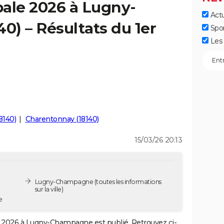
ale 2026 à Lugny-
Actu
) – Résultats du 1er
Spo
Les 
8140)
Charentonnay (18140)
15/03/26 20:13
Lugny-Champagne
(toutes les informations
sur la ville)
e
2026 à Lugny-Champagne est publié. Retrouvez ci-