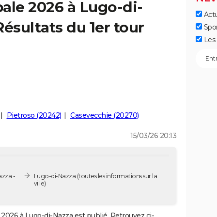
ale 2026 à Lugo-di-
Actu
ésultats du 1er tour
Spo
Les 
Pietroso (20242)
Casevecchie (20270)
15/03/26 20:13
azza -
Lugo-di-Nazza
(toutes les informations sur la
ville)
2026 à Lugo-di-Nazza est publié. Retrouvez ci-