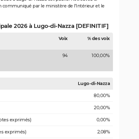
ion communiqué par le ministère de l'Intérieur et le
cipale 2026 à Lugo-di-Nazza [DEFINITIF]
Voix
% des voix
94
100,00%
Lugo-di-Nazza
80,00%
20,00%
otes exprimés)
0,00%
es exprimés)
2,08%