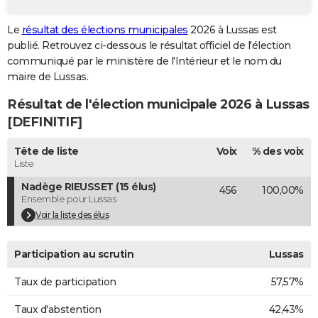
City break
Voyage de noces
Climat
Destinations
Voyage nature
Forum
+
PHOTO
Le
résultat des élections municipales
2026 à Lussas est
publié. Retrouvez ci-dessous le résultat officiel de l'élection
GUIDES D'ACHAT
communiqué par le ministère de l'Intérieur et le nom du
BONS PLANS
maire de Lussas.
Résultat de l'élection municipale 2026 à Lussas
CARTE DE VOEUX
[DEFINITIF]
Carte Bonne année
Carte Pâques
Carte de Noël
Carte Saint-Valentin
Carte d'anniversaire
DICTIONNAIRE
Tête de liste
Voix
% des voix
Biographies
Expressions
Dictionnaire
Citations
Proverbes
PROGRAMME TV
Liste
Nadège RIEUSSET (15 élus)
456
100,00%
COPAINS D'AVANT
Ensemble pour Lussas
Se connecter
Collèges
Universités
Service militaire
S'inscrire
Lycées
Primaires
Entreprises
Avis de recherche
Voir la liste des élus
AVIS DE DÉCÈS
FORUM
Participation au scrutin
Lussas
Lifestyle
Sport
Television
Cinema
Bricolage
Culture
Auto
Voyage
Taux de participation
57,57%
Taux d'abstention
42,43%