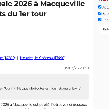
ale 2026 à Macqueville
Actu
ts du 1er tour
Spo
Les 
ac (16200)
Neuvicq-le-Château (17490)
15/03/26 20:38
 - Tour 1
Macqueville
(toutes les informations sur la ville)
2026 à Macqueville est publié. Retrouvez ci-dessous