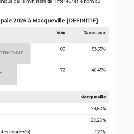
uniqué par le ministère de l'Intérieur et le nom du
ipale 2026 à Macqueville [DEFINITIF]
Voix
% des voix
83
53,55%
ER ENSEMBLE
72
46,45%
E
Macqueville
79,80%
20,20%
otes exprimés)
1,23%