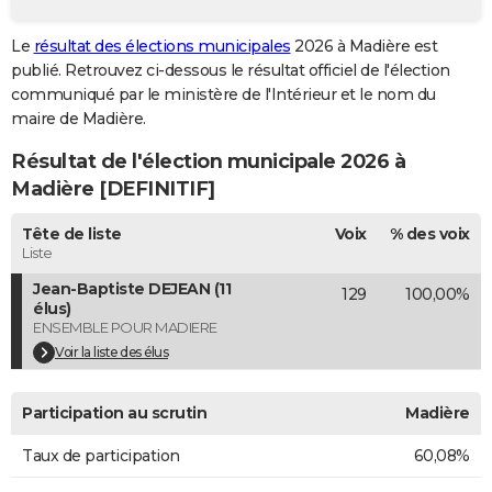
City break
Voyage de noces
Climat
Destinations
Voyage nature
Forum
+
PHOTO
Le
résultat des élections municipales
2026 à Madière est
publié. Retrouvez ci-dessous le résultat officiel de l'élection
GUIDES D'ACHAT
communiqué par le ministère de l'Intérieur et le nom du
BONS PLANS
maire de Madière.
Résultat de l'élection municipale 2026 à
CARTE DE VOEUX
Madière [DEFINITIF]
Carte Bonne année
Carte Pâques
Carte de Noël
Carte Saint-Valentin
Carte d'anniversaire
DICTIONNAIRE
Tête de liste
Voix
% des voix
Biographies
Expressions
Dictionnaire
Citations
Proverbes
PROGRAMME TV
Liste
Jean-Baptiste DEJEAN (11
129
100,00%
COPAINS D'AVANT
élus)
ENSEMBLE POUR MADIERE
Se connecter
Collèges
Universités
Service militaire
S'inscrire
Lycées
Primaires
Entreprises
Avis de recherche
AVIS DE DÉCÈS
Voir la liste des élus
FORUM
Participation au scrutin
Madière
Lifestyle
Sport
Television
Cinema
Bricolage
Culture
Auto
Voyage
Taux de participation
60,08%