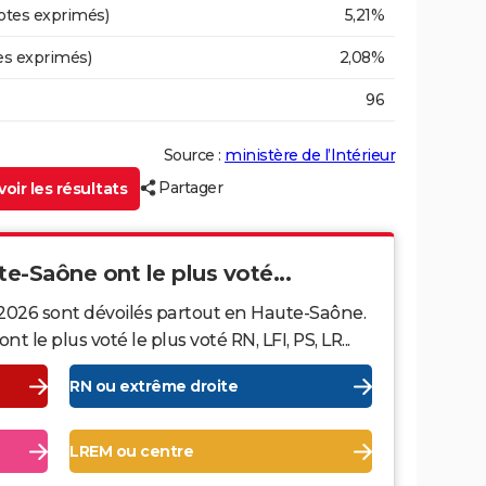
otes exprimés)
5,21%
es exprimés)
2,08%
96
Source :
ministère de l’Intérieur
Partager
oir les résultats
te-Saône ont le plus voté...
 2026 sont dévoilés partout en Haute-Saône.
le plus voté le plus voté RN, LFI, PS, LR...
RN ou extrême droite
LREM ou centre