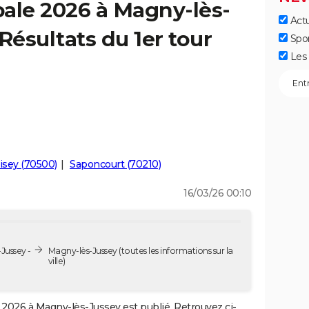
ale 2026 à Magny-lès-
Actu
Résultats du 1er tour
Spo
Les 
isey (70500)
Saponcourt (70210)
16/03/26 00:10
Jussey -
Magny-lès-Jussey
(toutes les informations sur la
ville)
2026 à Magny-lès-Jussey est publié. Retrouvez ci-