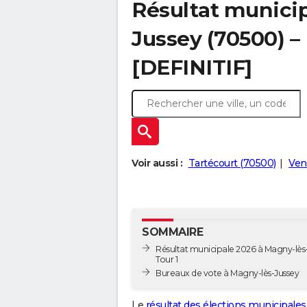
Résultat municip
Jussey (70500) – 
[DEFINITIF]
Voir aussi :
Tartécourt (70500)
Ven
SOMMAIRE
Résultat municipale 2026 à Magny-lès-
Tour 1
Bureaux de vote à Magny-lès-Jussey
Le
résultat des élections municipales