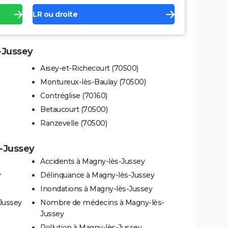
LR ou droite
s-Jussey
Aisey-et-Richecourt (70500)
Montureux-lès-Baulay (70500)
Contréglise (70160)
Betaucourt (70500)
Ranzevelle (70500)
s-Jussey
Accidents à Magny-lès-Jussey
y
Délinquance à Magny-lès-Jussey
Inondations à Magny-lès-Jussey
Jussey
Nombre de médecins à Magny-lès-
Jussey
Pollution à Magny-lès-Jussey