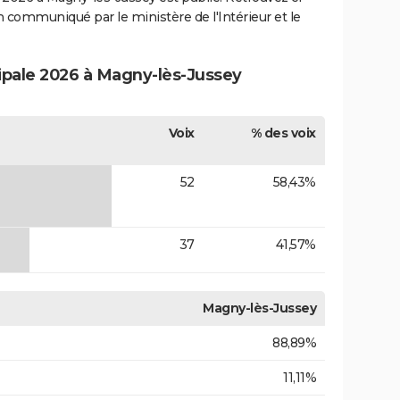
ion communiqué par le ministère de l'Intérieur et le
cipale 2026 à Magny-lès-Jussey
Voix
% des voix
52
58,43%
37
41,57%
Magny-lès-Jussey
88,89%
11,11%