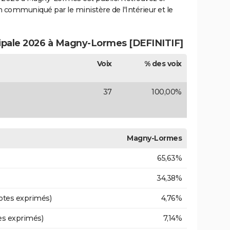
ion communiqué par le ministère de l'Intérieur et le
cipale 2026 à Magny-Lormes [DEFINITIF]
Voix
% des voix
37
100,00%
Magny-Lormes
65,63%
34,38%
otes exprimés)
4,76%
es exprimés)
7,14%