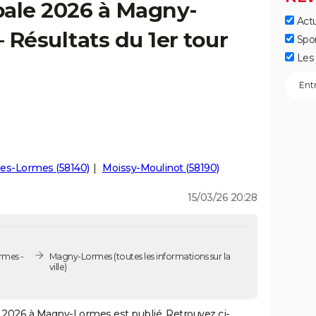
pale 2026 à Magny-
Actu
 Résultats du 1er tour
Spo
Les 
es-Lormes (58140)
Moissy-Moulinot (58190)
15/03/26 20:28
rmes -
Magny-Lormes
(toutes les informations sur la
ville)
2026 à Magny-Lormes est publié. Retrouvez ci-