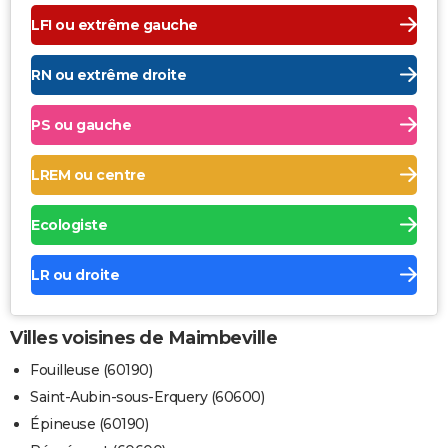
LFI ou extrême gauche
RN ou extrême droite
PS ou gauche
LREM ou centre
Ecologiste
LR ou droite
Villes voisines de Maimbeville
Fouilleuse (60190)
Saint-Aubin-sous-Erquery (60600)
Épineuse (60190)