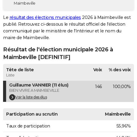
Maimbeville
City break
Voyage de noces
Climat
Destinations
Voyage nature
Forum
+
PHOTO
Le
résultat des élections municipales
2026 à Maimbeville est
GUIDES D'ACHAT
publié. Retrouvez ci-dessous le résultat officiel de l'élection
communiqué par le ministère de l'Intérieur et le nom du
BONS PLANS
maire de Maimbeville.
CARTE DE VOEUX
Résultat de l'élection municipale 2026 à
Carte Bonne année
Carte Pâques
Carte de Noël
Carte Saint-Valentin
Carte d'anniversaire
Maimbeville [DEFINITIF]
DICTIONNAIRE
Biographies
Expressions
Dictionnaire
Citations
Proverbes
Tête de liste
Voix
% des voix
PROGRAMME TV
Liste
COPAINS D'AVANT
Guillaume VANNIER (11 élus)
146
100,00%
BIEN VIVRE A MAIMBEVILLE
Se connecter
Collèges
Universités
Service militaire
S'inscrire
Lycées
Primaires
Entreprises
Avis de recherche
AVIS DE DÉCÈS
Voir la liste des élus
FORUM
Participation au scrutin
Maimbeville
Lifestyle
Sport
Television
Cinema
Bricolage
Culture
Auto
Voyage
Taux de participation
55,96%