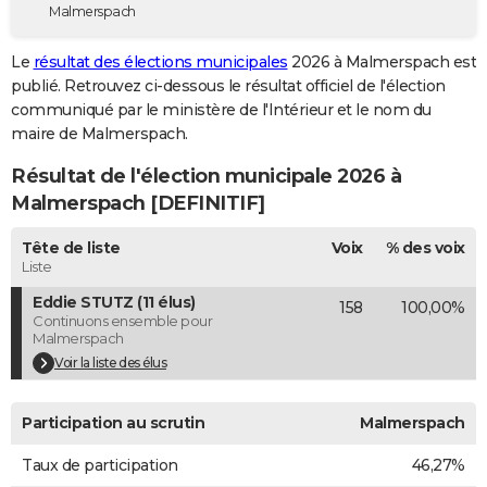
Malmerspach
City break
Voyage de noces
Climat
Destinations
Voyage nature
Forum
+
PHOTO
Le
résultat des élections municipales
2026 à Malmerspach est
GUIDES D'ACHAT
publié. Retrouvez ci-dessous le résultat officiel de l'élection
communiqué par le ministère de l'Intérieur et le nom du
BONS PLANS
maire de Malmerspach.
CARTE DE VOEUX
Résultat de l'élection municipale 2026 à
Carte Bonne année
Carte Pâques
Carte de Noël
Carte Saint-Valentin
Carte d'anniversaire
Malmerspach [DEFINITIF]
DICTIONNAIRE
Biographies
Expressions
Dictionnaire
Citations
Proverbes
Tête de liste
Voix
% des voix
PROGRAMME TV
Liste
COPAINS D'AVANT
Eddie STUTZ (11 élus)
158
100,00%
Continuons ensemble pour
Se connecter
Collèges
Universités
Service militaire
S'inscrire
Lycées
Primaires
Entreprises
Avis de recherche
AVIS DE DÉCÈS
Malmerspach
Voir la liste des élus
FORUM
Lifestyle
Sport
Television
Cinema
Bricolage
Culture
Auto
Voyage
Participation au scrutin
Malmerspach
Taux de participation
46,27%