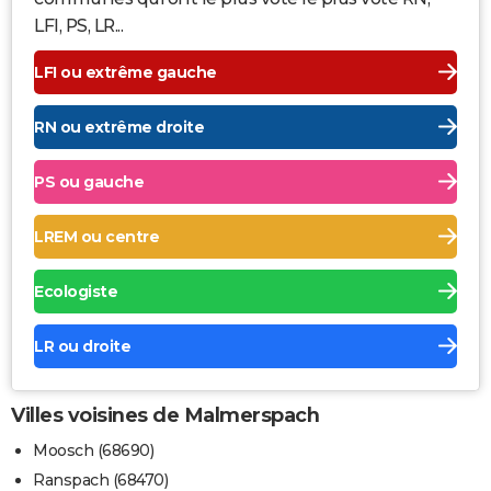
LFI, PS, LR...
LFI ou extrême gauche
RN ou extrême droite
PS ou gauche
LREM ou centre
Ecologiste
LR ou droite
Villes voisines de Malmerspach
Moosch (68690)
Ranspach (68470)