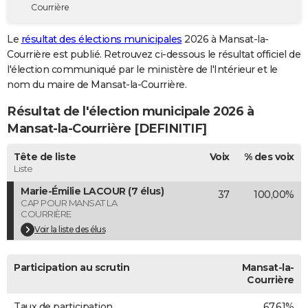
Courrière
City break
Voyage de noces
Climat
Destinations
Voyage nature
Forum
+
PHOTO
Le
résultat des élections municipales
2026 à Mansat-la-
GUIDES D'ACHAT
Courrière est publié. Retrouvez ci-dessous le résultat officiel de
l'élection communiqué par le ministère de l'Intérieur et le
BONS PLANS
nom du maire de Mansat-la-Courrière.
CARTE DE VOEUX
Résultat de l'élection municipale 2026 à
Carte Bonne année
Carte Pâques
Carte de Noël
Carte Saint-Valentin
Carte d'anniversaire
Mansat-la-Courrière [DEFINITIF]
DICTIONNAIRE
Biographies
Expressions
Dictionnaire
Citations
Proverbes
Tête de liste
Voix
% des voix
PROGRAMME TV
Liste
COPAINS D'AVANT
Marie-Émilie LACOUR (7 élus)
37
100,00%
CAP POUR MANSAT LA
Se connecter
Collèges
Universités
Service militaire
S'inscrire
Lycées
Primaires
Entreprises
Avis de recherche
AVIS DE DÉCÈS
COURRIÈRE
Voir la liste des élus
FORUM
Lifestyle
Sport
Television
Cinema
Bricolage
Culture
Auto
Voyage
Participation au scrutin
Mansat-la-
Courrière
Taux de participation
67,61%