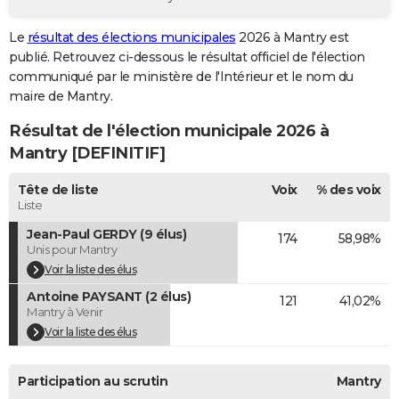
City break
Voyage de noces
Climat
Destinations
Voyage nature
Forum
+
PHOTO
Le
résultat des élections municipales
2026 à Mantry est
publié. Retrouvez ci-dessous le résultat officiel de l'élection
GUIDES D'ACHAT
communiqué par le ministère de l'Intérieur et le nom du
BONS PLANS
maire de Mantry.
Résultat de l'élection municipale 2026 à
CARTE DE VOEUX
Mantry [DEFINITIF]
Carte Bonne année
Carte Pâques
Carte de Noël
Carte Saint-Valentin
Carte d'anniversaire
DICTIONNAIRE
Tête de liste
Voix
% des voix
Biographies
Expressions
Dictionnaire
Citations
Proverbes
PROGRAMME TV
Liste
Jean-Paul GERDY (9 élus)
174
58,98%
COPAINS D'AVANT
Unis pour Mantry
Se connecter
Collèges
Universités
Service militaire
S'inscrire
Lycées
Primaires
Entreprises
Avis de recherche
Voir la liste des élus
AVIS DE DÉCÈS
Antoine PAYSANT (2 élus)
121
41,02%
FORUM
Mantry à Venir
Voir la liste des élus
Lifestyle
Sport
Television
Cinema
Bricolage
Culture
Auto
Voyage
Participation au scrutin
Mantry