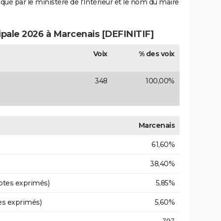
iqué par le ministère de l'Intérieur et le nom du maire
cipale 2026 à Marcenais [DEFINITIF]
Voix
% des voix
348
100,00%
Marcenais
61,60%
38,40%
otes exprimés)
5,85%
es exprimés)
5,60%