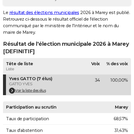
City break
Voyage de noces
Climat
Destinations
Voyage nature
Forum
+
PHOTO
Le
résultat des élections municipales
2026 à Marey est publié.
Retrouvez ci-dessous le résultat officiel de l'élection
GUIDES D'ACHAT
communiqué par le ministère de l'Intérieur et le nom du
BONS PLANS
maire de Marey.
Résultat de l'élection municipale 2026 à Marey
CARTE DE VOEUX
[DEFINITIF]
Carte Bonne année
Carte Pâques
Carte de Noël
Carte Saint-Valentin
Carte d'anniversaire
DICTIONNAIRE
Tête de liste
Voix
% des voix
Biographies
Expressions
Dictionnaire
Citations
Proverbes
PROGRAMME TV
Liste
Yves GATTO (7 élus)
34
100,00%
COPAINS D'AVANT
GATTO YVES
Se connecter
Collèges
Universités
Service militaire
S'inscrire
Lycées
Primaires
Entreprises
Avis de recherche
Voir la liste des élus
AVIS DE DÉCÈS
FORUM
Participation au scrutin
Marey
Lifestyle
Sport
Television
Cinema
Bricolage
Culture
Auto
Voyage
Taux de participation
68,57%
Taux d'abstention
31,43%