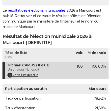
City break
Voyage de noces
Climat
Destinations
Voyage nature
Forum
+
PHOTO
Le
résultat des élections municipales
2026 à Maricourt est
publié. Retrouvez ci-dessous le résultat officiel de l'élection
GUIDES D'ACHAT
communiqué par le ministère de l'Intérieur et le nom du
BONS PLANS
maire de Maricourt.
Résultat de l'élection municipale 2026 à
CARTE DE VOEUX
Maricourt [DEFINITIF]
Carte Bonne année
Carte Pâques
Carte de Noël
Carte Saint-Valentin
Carte d'anniversaire
DICTIONNAIRE
Tête de liste
Voix
% des voix
Biographies
Expressions
Dictionnaire
Citations
Proverbes
PROGRAMME TV
Liste
Michaël CAMUS (11 élus)
100
100,00%
COPAINS D'AVANT
Union pour Maricourt
Se connecter
Collèges
Universités
Service militaire
S'inscrire
Lycées
Primaires
Entreprises
Avis de recherche
Voir la liste des élus
AVIS DE DÉCÈS
FORUM
Participation au scrutin
Maricourt
Lifestyle
Sport
Television
Cinema
Bricolage
Culture
Auto
Voyage
Taux de participation
78,62%
Taux d'abstention
21,38%