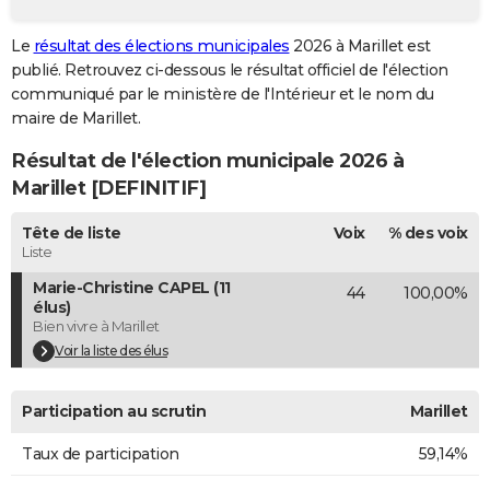
City break
Voyage de noces
Climat
Destinations
Voyage nature
Forum
+
PHOTO
Le
résultat des élections municipales
2026 à Marillet est
publié. Retrouvez ci-dessous le résultat officiel de l'élection
GUIDES D'ACHAT
communiqué par le ministère de l'Intérieur et le nom du
BONS PLANS
maire de Marillet.
Résultat de l'élection municipale 2026 à
CARTE DE VOEUX
Marillet [DEFINITIF]
Carte Bonne année
Carte Pâques
Carte de Noël
Carte Saint-Valentin
Carte d'anniversaire
DICTIONNAIRE
Tête de liste
Voix
% des voix
Biographies
Expressions
Dictionnaire
Citations
Proverbes
PROGRAMME TV
Liste
Marie-Christine CAPEL (11
44
100,00%
COPAINS D'AVANT
élus)
Bien vivre à Marillet
Se connecter
Collèges
Universités
Service militaire
S'inscrire
Lycées
Primaires
Entreprises
Avis de recherche
AVIS DE DÉCÈS
Voir la liste des élus
FORUM
Participation au scrutin
Marillet
Lifestyle
Sport
Television
Cinema
Bricolage
Culture
Auto
Voyage
Taux de participation
59,14%