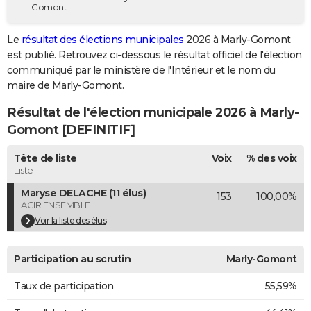
Gomont
City break
Voyage de noces
Climat
Destinations
Voyage nature
Forum
+
PHOTO
Le
résultat des élections municipales
2026 à Marly-Gomont
GUIDES D'ACHAT
est publié. Retrouvez ci-dessous le résultat officiel de l'élection
communiqué par le ministère de l'Intérieur et le nom du
BONS PLANS
maire de Marly-Gomont.
CARTE DE VOEUX
Résultat de l'élection municipale 2026 à Marly-
Carte Bonne année
Carte Pâques
Carte de Noël
Carte Saint-Valentin
Carte d'anniversaire
Gomont [DEFINITIF]
DICTIONNAIRE
Biographies
Expressions
Dictionnaire
Citations
Proverbes
Tête de liste
Voix
% des voix
PROGRAMME TV
Liste
COPAINS D'AVANT
Maryse DELACHE (11 élus)
153
100,00%
AGIR ENSEMBLE
Se connecter
Collèges
Universités
Service militaire
S'inscrire
Lycées
Primaires
Entreprises
Avis de recherche
AVIS DE DÉCÈS
Voir la liste des élus
FORUM
Participation au scrutin
Marly-Gomont
Lifestyle
Sport
Television
Cinema
Bricolage
Culture
Auto
Voyage
Taux de participation
55,59%