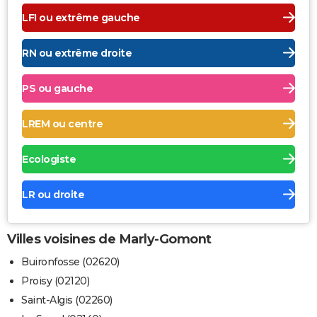
LFI ou extrême gauche
RN ou extrême droite
PS ou gauche
LREM ou centre
Ecologiste
LR ou droite
Villes voisines de Marly-Gomont
Buironfosse (02620)
Proisy (02120)
Saint-Algis (02260)