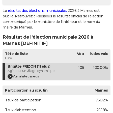
City break
Voyage de noces
Climat
Destinations
Voyage nature
Forum
+
PHOTO
Le
résultat des élections municipales
2026 à Marnes est
publié. Retrouvez ci-dessous le résultat officiel de l'élection
GUIDES D'ACHAT
communiqué par le ministère de l'Intérieur et le nom du
BONS PLANS
maire de Marnes.
Résultat de l'élection municipale 2026 à
CARTE DE VOEUX
Marnes [DEFINITIF]
Carte Bonne année
Carte Pâques
Carte de Noël
Carte Saint-Valentin
Carte d'anniversaire
DICTIONNAIRE
Tête de liste
Voix
% des voix
Biographies
Expressions
Dictionnaire
Citations
Proverbes
PROGRAMME TV
Liste
Brigitte FRIZON (11 élus)
106
100,00%
COPAINS D'AVANT
Agir pour un village dynamique
Se connecter
Collèges
Universités
Service militaire
S'inscrire
Lycées
Primaires
Entreprises
Avis de recherche
Voir la liste des élus
AVIS DE DÉCÈS
FORUM
Participation au scrutin
Marnes
Lifestyle
Sport
Television
Cinema
Bricolage
Culture
Auto
Voyage
Taux de participation
73,82%
Taux d'abstention
26,18%