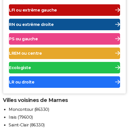
LFI ou extrême gauche
RN ou extrême droite
PS ou gauche
LREM ou centre
Ecologiste
LR ou droite
Villes voisines de Marnes
Moncontour (86330)
Irais (79600)
Saint-Clair (86330)