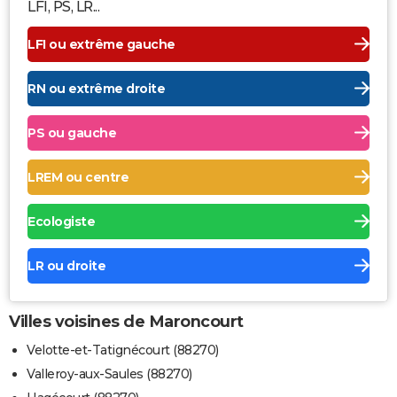
LFI, PS, LR...
LFI ou extrême gauche
RN ou extrême droite
PS ou gauche
LREM ou centre
Ecologiste
LR ou droite
Villes voisines de Maroncourt
Velotte-et-Tatignécourt (88270)
Valleroy-aux-Saules (88270)