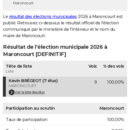
Maroncourt
City break
Voyage de noces
Climat
Destinations
Voyage nature
Forum
+
PHOTO
Le
résultat des élections municipales
2026 à Maroncourt est
GUIDES D'ACHAT
publié. Retrouvez ci-dessous le résultat officiel de l'élection
communiqué par le ministère de l'Intérieur et le nom du
BONS PLANS
maire de Maroncourt.
CARTE DE VOEUX
Résultat de l'élection municipale 2026 à
Carte Bonne année
Carte Pâques
Carte de Noël
Carte Saint-Valentin
Carte d'anniversaire
Maroncourt [DEFINITIF]
DICTIONNAIRE
Biographies
Expressions
Dictionnaire
Citations
Proverbes
Tête de liste
Voix
% des voix
PROGRAMME TV
Liste
COPAINS D'AVANT
Kevin BRÉGEOT (7 élus)
9
100,00%
MARONCOURT
Se connecter
Collèges
Universités
Service militaire
S'inscrire
Lycées
Primaires
Entreprises
Avis de recherche
AVIS DE DÉCÈS
Voir la liste des élus
FORUM
Participation au scrutin
Maroncourt
Lifestyle
Sport
Television
Cinema
Bricolage
Culture
Auto
Voyage
Taux de participation
100,00%