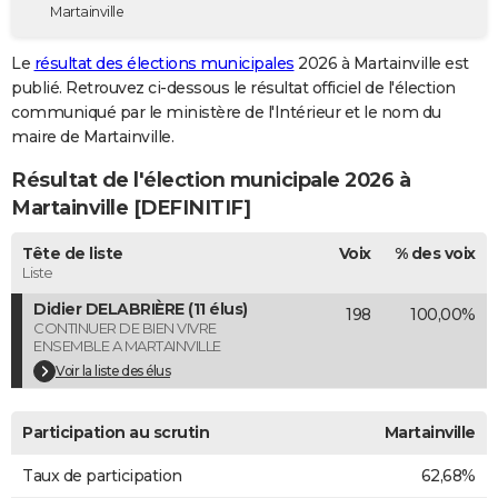
Martainville
City break
Voyage de noces
Climat
Destinations
Voyage nature
Forum
+
PHOTO
Le
résultat des élections municipales
2026 à Martainville est
GUIDES D'ACHAT
publié. Retrouvez ci-dessous le résultat officiel de l'élection
communiqué par le ministère de l'Intérieur et le nom du
BONS PLANS
maire de Martainville.
CARTE DE VOEUX
Résultat de l'élection municipale 2026 à
Carte Bonne année
Carte Pâques
Carte de Noël
Carte Saint-Valentin
Carte d'anniversaire
Martainville [DEFINITIF]
DICTIONNAIRE
Biographies
Expressions
Dictionnaire
Citations
Proverbes
Tête de liste
Voix
% des voix
PROGRAMME TV
Liste
COPAINS D'AVANT
Didier DELABRIÈRE (11 élus)
198
100,00%
CONTINUER DE BIEN VIVRE
Se connecter
Collèges
Universités
Service militaire
S'inscrire
Lycées
Primaires
Entreprises
Avis de recherche
AVIS DE DÉCÈS
ENSEMBLE A MARTAINVILLE
Voir la liste des élus
FORUM
Lifestyle
Sport
Television
Cinema
Bricolage
Culture
Auto
Voyage
Participation au scrutin
Martainville
Taux de participation
62,68%