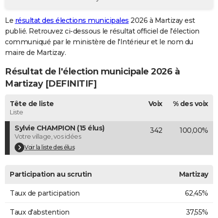
City break
Voyage de noces
Climat
Destinations
Voyage nature
Forum
+
PHOTO
Le
résultat des élections municipales
2026 à Martizay est
publié. Retrouvez ci-dessous le résultat officiel de l'élection
GUIDES D'ACHAT
communiqué par le ministère de l'Intérieur et le nom du
BONS PLANS
maire de Martizay.
Résultat de l'élection municipale 2026 à
CARTE DE VOEUX
Martizay [DEFINITIF]
Carte Bonne année
Carte Pâques
Carte de Noël
Carte Saint-Valentin
Carte d'anniversaire
DICTIONNAIRE
Tête de liste
Voix
% des voix
Biographies
Expressions
Dictionnaire
Citations
Proverbes
PROGRAMME TV
Liste
Sylvie CHAMPION (15 élus)
342
100,00%
COPAINS D'AVANT
Votre village, vos idées
Se connecter
Collèges
Universités
Service militaire
S'inscrire
Lycées
Primaires
Entreprises
Avis de recherche
Voir la liste des élus
AVIS DE DÉCÈS
FORUM
Participation au scrutin
Martizay
Lifestyle
Sport
Television
Cinema
Bricolage
Culture
Auto
Voyage
Taux de participation
62,45%
Taux d'abstention
37,55%